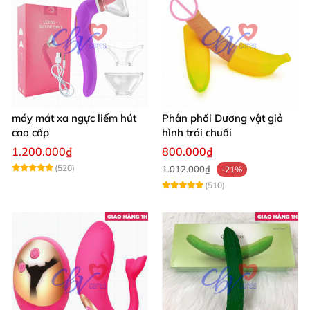
máy mát xa ngực liếm hút
Phân phối Dương vật giả
cao cấp
hình trái chuối
1.200.000₫
800.000₫
(520)
1.012.000₫
-21%
(510)