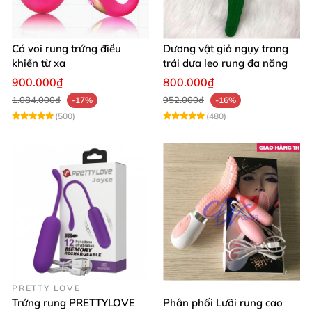
Cá voi rung trứng điều
Dương vật giả ngụy trang
khiển từ xa
trái dưa leo rung đa năng
900.000₫
800.000₫
1.084.000₫
952.000₫
-17%
-16%
(500)
(480)
PRETTY LOVE
Trứng rung PRETTYLOVE
Phân phối Lưỡi rung cao