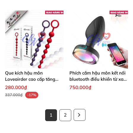
Que kích hậu môn
Phích cắm hậu môn kết nối
Loveairder cao cấp tăng
bluetooth điều khiển từ xa
khoái cảm đỉnh cao
qua app
280.000₫
750.000₫
337.000₫
-17%
1
2