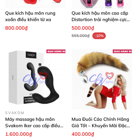
Que kích hậu môn rung
Que kích hậu môn cao cấp
xoắn điều khiển từ xa
Distortion trải nghiệm cực
đỉnh
800.000₫
500.000₫
555.000₫
-10%
SVAKOM
Máy massage hậu môn
Mua Đuôi Cáo Chính Hãng
Svakom Iker cao cấp điều
Giá Tốt – Khuyến Mãi Đặc
khiển app tiện lợi
Biệt Hôm Nay
1.600.000₫
400.000₫