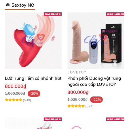
📂 Sextoy Nữ
LOVETOY
Lưỡi rung liếm có nhánh hút
Phân phối Dương vật rung
ngoái cao cấp LOVETOY
800.000₫
800.000₫
1.000.000₫
-20%
1.025.000₫
-22%
(530)
(524)