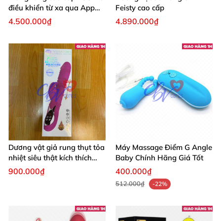
điều khiển từ xa qua App
Feisty cao cấp
điện thoại
4.500.000₫
4.890.000₫
Dương vật giả rung thụt tỏa
Máy Massage Điểm G Angle
nhiệt siêu thật kích thích
Baby Chính Hãng Giá Tốt
đỉnh cao
900.000₫
400.000₫
512.000₫
-22%