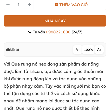
🛒 THÊM VÀO GIỎ
MUA NGAY
📞 Tư vấn
0988221600
(24/7)
Mô tả
−
100%
+
Với
Que rung nỏ neo
dòng sản phẩm đa năng
được làm từ silicon
, tạo
được cảm giác thoải mái
khi
được rung động lên
và tác dụng vào
những
bộ phận nhạy cảm
. Tùy vào mỗi người
mà bạn
có
thể tận dụng
các tư thế
và cách sử dụng khác
nhau
để
nhằm mang lại
được sự tác dụng cao
nhất.
Que rung nỏ neo
được thiết kế theo hình