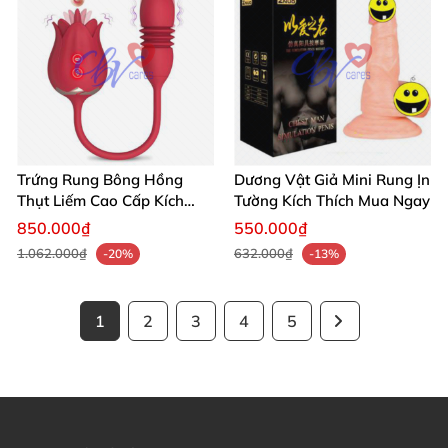
Trứng Rung Bông Hồng
Dương Vật Giả Mini Rung Ịn
Thụt Liếm Cao Cấp Kích
Tường Kích Thích Mua Ngay
Thích Mua Ngay
850.000₫
550.000₫
1.062.000₫
632.000₫
-20%
-13%
1
2
3
4
5