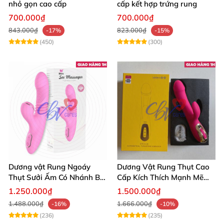
nhỏ gọn cao cấp
cấp kết hợp trứng rung
700.000₫
700.000₫
843.000₫
823.000₫
-17%
-15%
(450)
(300)
Dương vật Rung Ngoáy
Dương Vật Rung Thụt Cao
Thụt Sưởi Ấm Có Nhánh Bú
Cấp Kích Thích Mạnh Mẽ
Mút
Hàng Chính Hãng
1.250.000₫
1.500.000₫
1.488.000₫
1.666.000₫
-16%
-10%
(236)
(235)