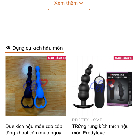
Xem thêm
nên tận dụng
để kích thích tạo
được cảm giác
thú vị nhất trong tình yêu.
📂 Dụng cụ kích hậu môn
PRETTY LOVE
Que kích hậu môn cao cấp
TRứng rung kích thích hậu
tăng khoái cảm mua ngay
môn Prettylove