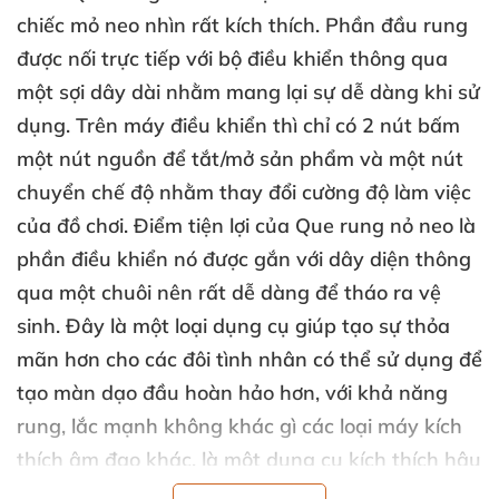
chiếc mỏ neo nhìn
rất kích thích. Phần đầu rung
được nối trực tiếp
với bộ điều khiển thông qua
một sợi dây dài
nhằm mang lại sự dễ dàng khi sử
dụng
.
Trên máy điều khiển
thì chỉ có 2 nút bấm
một nút nguồn
để tắt/mở sản phẩm
và một nút
chuyển chế độ
nhằm thay đổi cường độ làm việc
của đồ chơi
. Điểm tiện lợi
của
Que rung nỏ neo
là
phần điều khiển nó
được gắn
với dây diện thông
qua một chuôi nên
rất dễ dàng
để tháo ra vệ
sinh. Đây là một loại dụng cụ giúp tạo sự thỏa
mãn hơn cho
các đôi tình nhân
có thể sử dụng
để
tạo màn dạo đầu hoàn hảo hơn
,
với khả năng
rung
, lắc mạnh không khác gì
các loại máy kích
thích âm đạo khác
, là một dụng cụ kích thích hậu
môn vừa độc đáo
và mang tính kích thích
rất cao