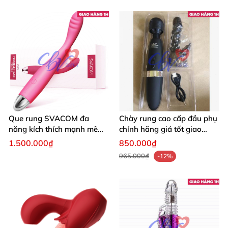
Que rung SVACOM đa
Chày rung cao cấp đầu phụ
năng kích thích mạnh mẽ
chính hãng giá tốt giao
trải nghiệm mới
nhanh
1.500.000₫
850.000₫
965.000₫
-12%