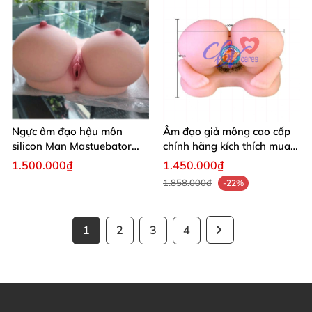
Ngực âm đạo hậu môn
Âm đạo giả mông cao cấp
silicon Man Mastuebator
chính hãng kích thích mua
3kg mềm mịn
ngay
1.500.000₫
1.450.000₫
1.858.000₫
-22%
1
2
3
4