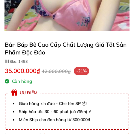
Bán Búp Bê Cao Cấp Chất Lượng Giá Tốt Sản
Phẩm Độc Đáo
Sku:
1493
35.000.000₫
42.000.000₫
-21%
Còn hàng
ƯU ĐIỂM
Giao hàng kín đáo - Che tên SP 📦
Ship hỏa tốc 30 - 60 phút (cả đêm) ⚡
Miễn Ship cho đơn hàng từ 300.000đ