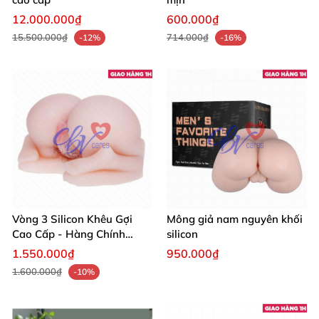
12.000.000₫
600.000₫
15.500.000₫
714.000₫
-12%
-16%
Vòng 3 Silicon Khêu Gợi
Mông giả nam nguyên khối
Cao Cấp - Hàng Chính
silicon
Hãng Giá Tốt
1.550.000₫
950.000₫
1.600.000₫
-10%