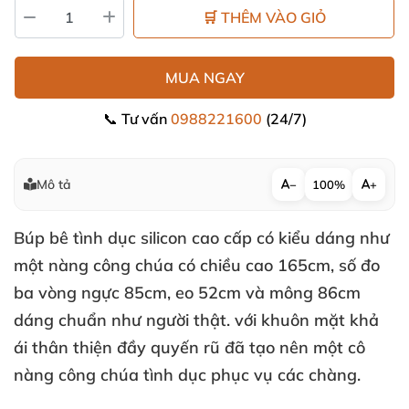
🛒 THÊM VÀO GIỎ
MUA NGAY
📞 Tư vấn
0988221600
(24/7)
Mô tả
−
100%
+
Búp bê tình dục silicon cao cấp có kiểu dáng như
một nàng công chúa có chiều cao 165cm
, số đo
ba vòng ngực 85cm
, eo 52cm
và mông 86cm
dáng chuẩn như người thật
.
với khuôn mặt khả
ái thân thiện đầy quyến rũ
đã tạo nên một cô
nàng công chúa tình dục
phục vụ
các chàng.