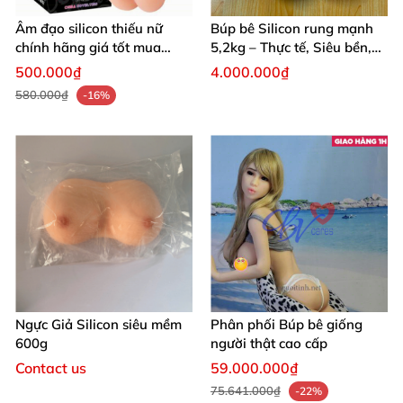
khi sử dụng xong cất sản phẩm nơi khô thoáng mát
Âm đạo silicon thiếu nữ
Búp bê Silicon rung mạnh
tranh bụi bẩn.
chính hãng giá tốt mua
5,2kg – Thực tế, Siêu bền,
ngay
Giá tốt
500.000₫
4.000.000₫
580.000₫
-16%
Ngực Giả Silicon siêu mềm
Phân phối Búp bê giống
600g
người thật cao cấp
Contact us
59.000.000₫
75.641.000₫
-22%