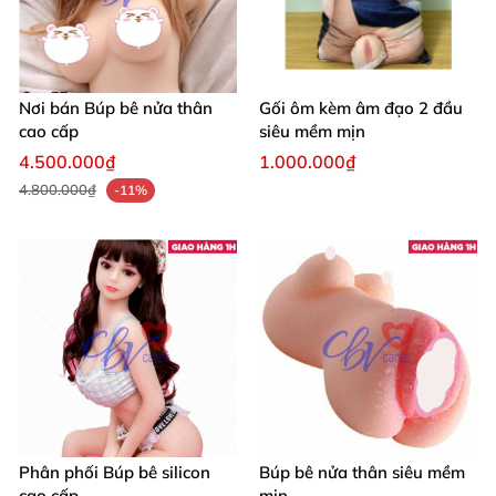
Nơi bán Búp bê nửa thân
Gối ôm kèm âm đạo 2 đầu
cao cấp
siêu mềm mịn
4.500.000₫
1.000.000₫
4.800.000₫
-11%
Phân phối Búp bê silicon
Búp bê nửa thân siêu mềm
cao cấp
mịn