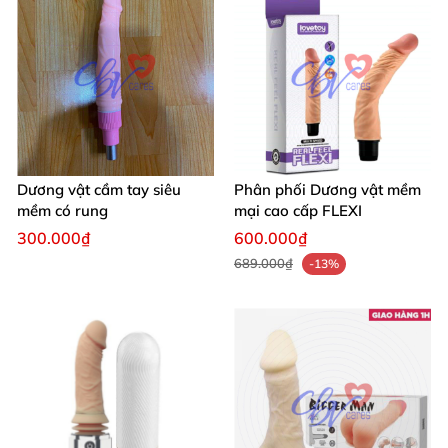
- Rung: 7 chế độ rung.
- Thấm nước: 100% không thấm nước.
- Màu sắc: Da người.
- Pin: Pin AAA.
Dương vật cầm tay siêu
Phân phối Dương vật mềm
mềm có rung
mại cao cấp FLEXI
- Hãng sản xuất:
Lovetoy
.
300.000₫
600.000₫
- Xuất xứ: HongKong.
689.000₫
-13%
Dương Vật Rung Real Feel 8.0 Chính Hãng - Mua Ngay Khuyến
Mãi