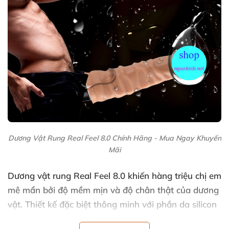
Dương Vật Rung Real Feel 8.0 Chính Hãng - Mua Ngay Khuyến
Mãi
Dương vật rung Real Feel 8.0
khiến hàng triệu chị em
mê mẩn
bởi độ mềm mịn
và độ chân thật
của dương
vật
. Thiết kế
đặc biệt thông minh
với phần da silicon
giống bao quy đầu đền 99,9%
, mang tới cho chị em