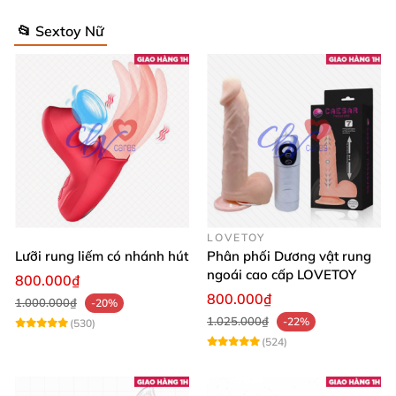
📂 Sextoy Nữ
LOVETOY
Lưỡi rung liếm có nhánh hút
Phân phối Dương vật rung
ngoái cao cấp LOVETOY
800.000₫
800.000₫
1.000.000₫
-20%
1.025.000₫
-22%
(530)
(524)