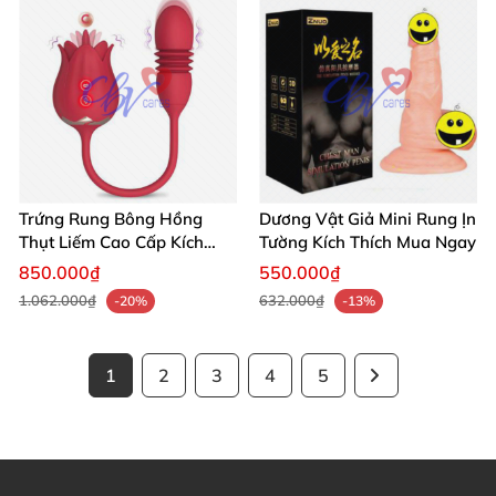
Trứng Rung Bông Hồng
Dương Vật Giả Mini Rung Ịn
Thụt Liếm Cao Cấp Kích
Tường Kích Thích Mua Ngay
Thích Mua Ngay
850.000₫
550.000₫
1.062.000₫
632.000₫
-20%
-13%
1
2
3
4
5