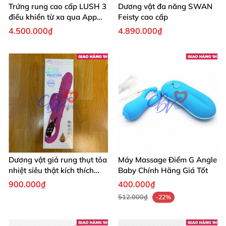
Trứng rung cao cấp LUSH 3
Dương vật đa năng SWAN
điều khiển từ xa qua App
Feisty cao cấp
điện thoại
4.500.000₫
4.890.000₫
Dương vật giả rung thụt tỏa
Máy Massage Điểm G Angle
nhiệt siêu thật kích thích
Baby Chính Hãng Giá Tốt
đỉnh cao
900.000₫
400.000₫
512.000₫
-22%