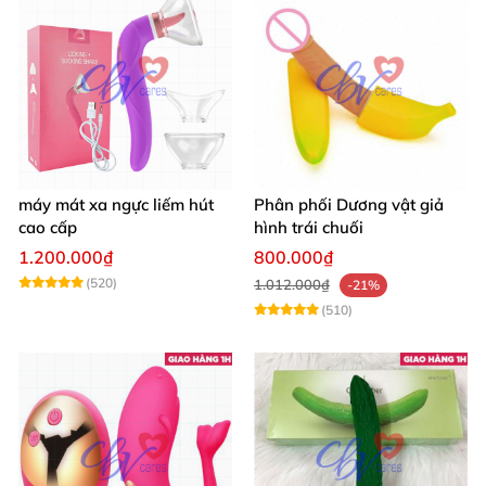
máy mát xa ngực liếm hút
Phân phối Dương vật giả
cao cấp
hình trái chuối
1.200.000₫
800.000₫
(520)
1.012.000₫
-21%
(510)