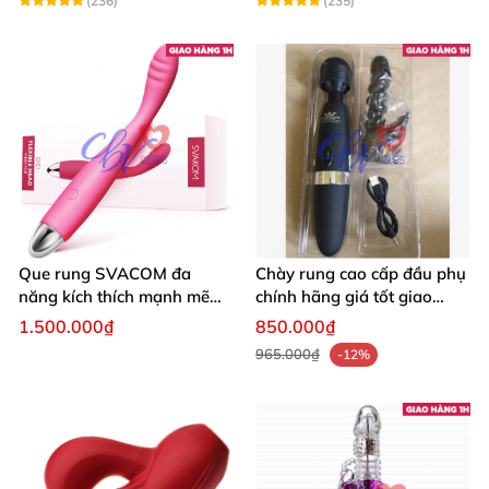
(236)
(235)
Que rung SVACOM đa
Chày rung cao cấp đầu phụ
năng kích thích mạnh mẽ
chính hãng giá tốt giao
trải nghiệm mới
nhanh
1.500.000₫
850.000₫
965.000₫
-12%