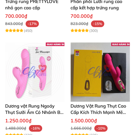
Trứng rung PRETTYLOVE
Phân phối Lưỡi rung cao
nhỏ gọn cao cấp
cấp kết hợp trứng rung
700.000₫
700.000₫
843.000₫
823.000₫
-17%
-15%
(450)
(300)
Dương vật Rung Ngoáy
Dương Vật Rung Thụt Cao
Thụt Sưởi Ấm Có Nhánh Bú
Cấp Kích Thích Mạnh Mẽ
Mút
Hàng Chính Hãng
1.250.000₫
1.500.000₫
1.488.000₫
1.666.000₫
-16%
-10%