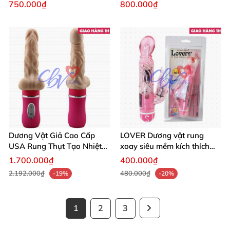
khiển từ xa
750.000₫
800.000₫
Dương Vật Rung Real Feel 8.0 Chính Hãng - Mua Ngay Khuyến
Mãi
Dương Vật Giả Cao Cấp
LOVER Dương vật rung
USA Rung Thụt Tạo Nhiệt
xoay siêu mềm kích thích
Kích Thích
mạnh 2025
1.700.000₫
400.000₫
2.192.000₫
480.000₫
-19%
-20%
1
2
3