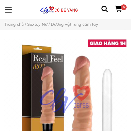
0
Trang chủ
/
Sextoy Nữ
/
Dương vật rung cầm tay