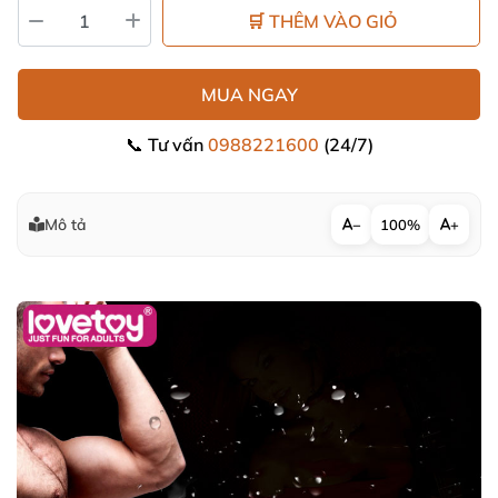
🛒 THÊM VÀO GIỎ
MUA NGAY
📞 Tư vấn
0988221600
(24/7)
Mô tả
−
100%
+