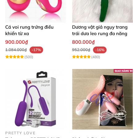
Cá voi rung trứng điều
Dương vật giả ngụy trang
khiển từ xa
trái dưa leo rung đa năng
900.000₫
800.000₫
1.084.000₫
952.000₫
-17%
-16%
(500)
(480)
PRETTY LOVE