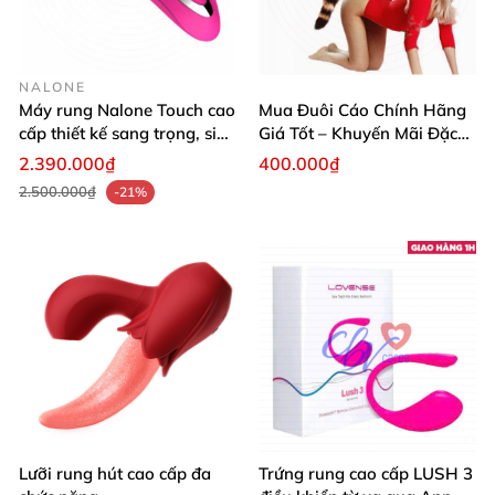
NALONE
Máy rung Nalone Touch cao
Mua Đuôi Cáo Chính Hãng
cấp thiết kế sang trọng, siêu
Giá Tốt – Khuyến Mãi Đặc
mượt
Biệt Hôm Nay
2.390.000₫
400.000₫
2.500.000₫
-21%
Lưỡi rung hút cao cấp đa
Trứng rung cao cấp LUSH 3