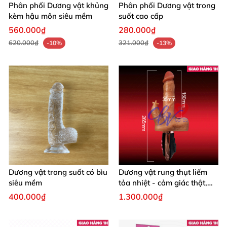
Phân phối Dương vật khủng
Phân phối Dương vật trong
kèm hậu môn siêu mềm
suốt cao cấp
560.000₫
280.000₫
620.000₫
321.000₫
-10%
-13%
Dương vật trong suốt có bìu
Dương vật rung thụt liếm
siêu mềm
tỏa nhiệt - cảm giác thật,
kích thích
400.000₫
1.300.000₫