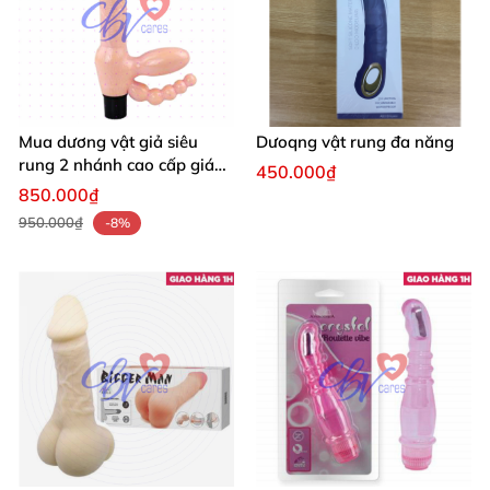
Mua dương vật giả siêu
Dưoqng vật rung đa năng
rung 2 nhánh cao cấp giá
450.000₫
ưu đãi
850.000₫
950.000₫
-8%