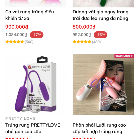
Cá voi rung trứng điều
Dương vật giả ngụy trang
khiển từ xa
trái dưa leo rung đa năng
900.000₫
800.000₫
1.084.000₫
952.000₫
-17%
-16%
(500)
(480)
PRETTY LOVE
Trứng rung PRETTYLOVE
Phân phối Lưỡi rung cao
nhỏ gọn cao cấp
cấp kết hợp trứng rung