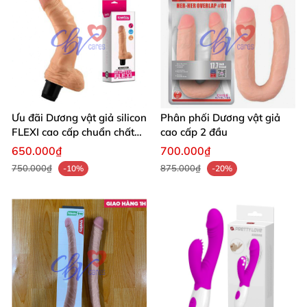
Ưu đãi Dương vật giả silicon
Phân phối Dương vật giả
FLEXI cao cấp chuẩn chất
cao cấp 2 đầu
lượng
650.000₫
700.000₫
750.000₫
875.000₫
-10%
-20%