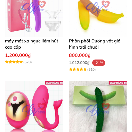
máy mát xa ngực liếm hút
Phân phối Dương vật giả
cao cấp
hình trái chuối
1.200.000₫
800.000₫
(520)
1.012.000₫
-21%
(510)