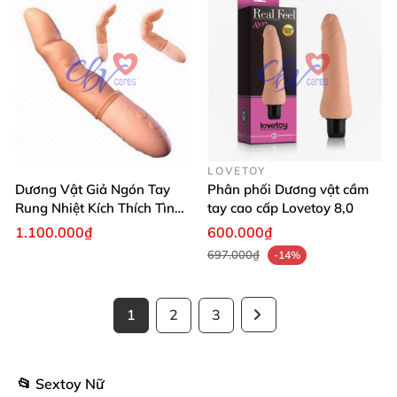
LOVETOY
Dương Vật Giả Ngón Tay
Phân phối Dương vật cầm
Rung Nhiệt Kích Thích Tình
tay cao cấp Lovetoy 8,0
Dục
1.100.000₫
600.000₫
697.000₫
-14%
1
2
3
📂 Sextoy Nữ