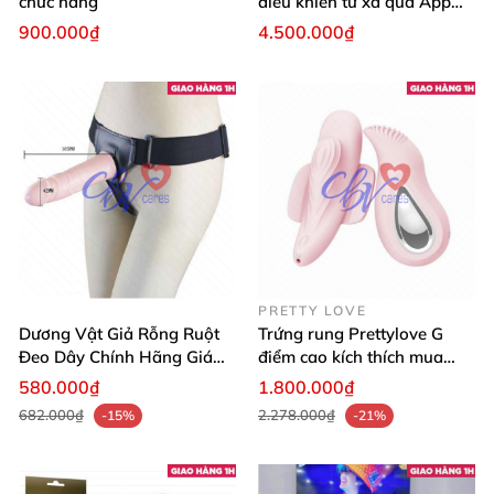
chức năng
điều khiển từ xa qua App
điện thoại
900.000₫
4.500.000₫
PRETTY LOVE
Dương Vật Giả Rỗng Ruột
Trứng rung Prettylove G
Đeo Dây Chính Hãng Giá
điểm cao kích thích mua
Tốt
ngay
580.000₫
1.800.000₫
682.000₫
2.278.000₫
-15%
-21%