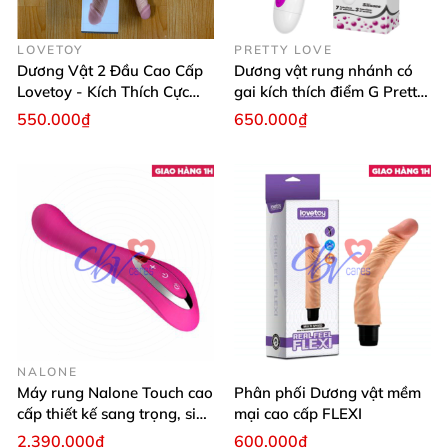
LOVETOY
PRETTY LOVE
Dương Vật 2 Đầu Cao Cấp
Dương vật rung nhánh có
Lovetoy - Kích Thích Cực
gai kích thích điểm G Pretty
Mạnh
Love Andre
550.000₫
650.000₫
NALONE
Máy rung Nalone Touch cao
Phân phối Dương vật mềm
cấp thiết kế sang trọng, siêu
mại cao cấp FLEXI
mượt
2.390.000₫
600.000₫