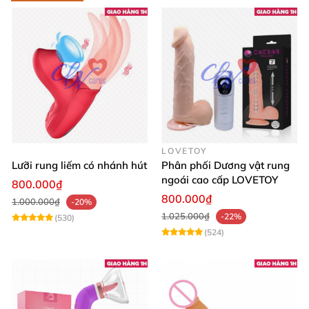
LOVETOY
Lưỡi rung liếm có nhánh hút
Phân phối Dương vật rung
ngoái cao cấp LOVETOY
800.000₫
800.000₫
1.000.000₫
-20%
1.025.000₫
-22%
(530)
(524)