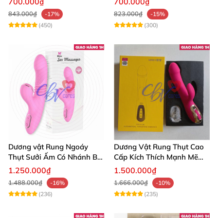
700.000₫
700.000₫
843.000₫
823.000₫
-17%
-15%
(450)
(300)
Dương vật Rung Ngoáy
Dương Vật Rung Thụt Cao
Thụt Sưởi Ấm Có Nhánh Bú
Cấp Kích Thích Mạnh Mẽ
Mút
Hàng Chính Hãng
1.250.000₫
1.500.000₫
1.488.000₫
1.666.000₫
-16%
-10%
(236)
(235)