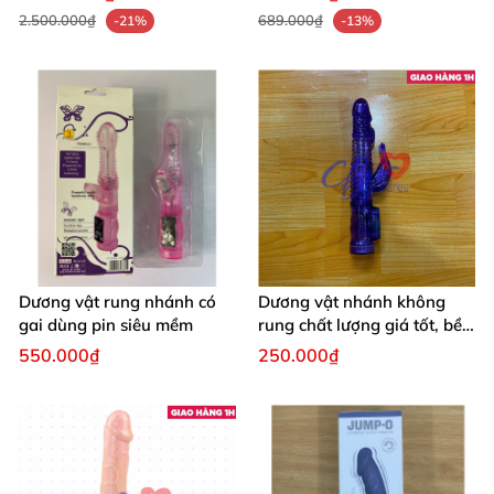
2.500.000₫
689.000₫
-21%
-13%
Dương vật rung nhánh có
Dương vật nhánh không
gai dùng pin siêu mềm
rung chất lượng giá tốt, bền
bỉ
550.000₫
250.000₫