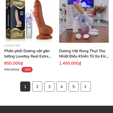
LOVETOY
Phân phối Dương vật gắn
Dương Vật Rung Thụt Tỏa
tường Lovetoy Real Extreme
Nhiệt Điều Khiển Từ Xa Kích
7.0 inch
Thích
850.000₫
1.450.000₫
950.000₫
-19%
1
2
3
4
5