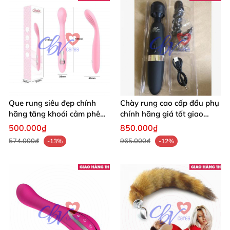
Que rung siêu đẹp chính
Chày rung cao cấp đầu phụ
hãng tăng khoái cảm phê
chính hãng giá tốt giao
sâu
nhanh
500.000₫
850.000₫
574.000₫
965.000₫
-13%
-12%