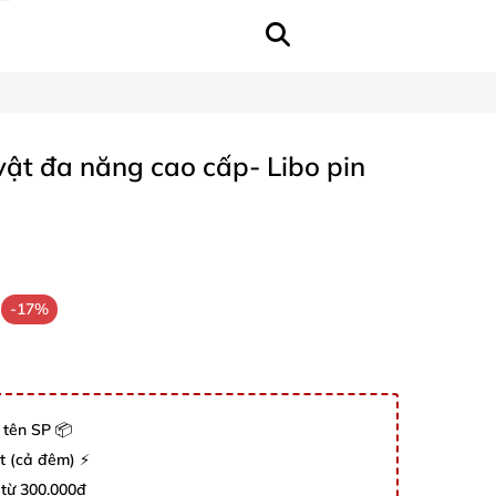
ật đa năng cao cấp- Libo pin
-17%
 tên SP 📦
út (cả đêm) ⚡
 từ 300.000đ