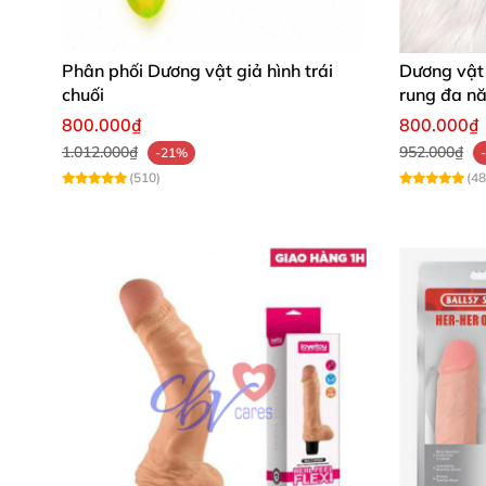
Phân phối Dương vật giả hình trái
Dương vật 
chuối
rung đa n
800.000₫
800.000₫
1.012.000₫
952.000₫
-21%
(510)
(48
Thỏa mãn đam mê hay dục vọng luôn là món ă
đa năng trên thị trường
hiện nay không hề th
nhất
thì không phải dương vật đa năng nào
c