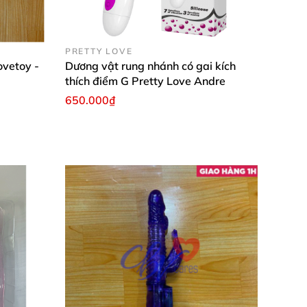
m phá ngay
và luôn.
ng thật
với dương vật
của đàn ông
và quan
PRETTY LOVE
không khác gì như đang làm tình
với người ấy
vetoy -
Dương vật rung nhánh có gai kích
mê
, mơn chớn phía ngoài âm vật
, hai mép
thích điểm G Pretty Love Andre
trong lẫn ngoài đều
được kích thích đồng bộ
.
650.000₫
oay tròn 360 độ khiến cho âm đạo
của
các
sướng
quá độ
.
Ngoài ra
những gai nhỏ chấm li
t vào thành âm đạo tạo
những cơn sóng tình
oái cảm.