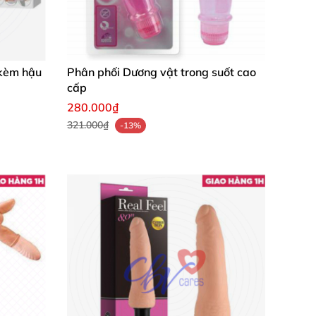
c khi đem bảo quản
 kèm hậu
Phân phối Dương vật trong suốt cao
cấp
280.000₫
321.000₫
-13%
uá lâu dẫn tới chai phồng pin khiến sản phẩm
ình dục.