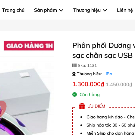
Trang chủ
Sản phẩm
Thương hiệu
Liên hệ
Phân phối Dương v
sạc chân sạc USB
Sku:
1131
Thương hiệu:
LiBo
1.300.000₫
1.450.000₫
Còn hàng
ƯU ĐIỂM
Giao hàng kín đáo - Che
Ship hỏa tốc 30 - 60 ph
Miễn Ship cho đơn hàng