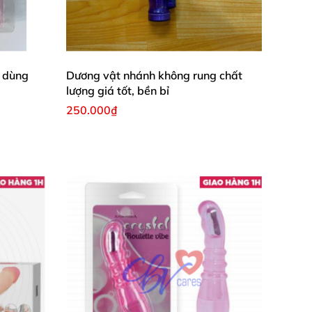
hảo
. Phần còn lại đơn giản là tận hưởng cảm
không có người ấy ở bên
. Hoặc ngay cả khi có
 tối ưu
để khơi gợi sự thèm khát trong con
i dùng
Dương vật nhánh không rung chất
lượng giá tốt, bền bỉ
250.000₫
i cảm mạnh mẽ trong khi sử dụng
g tốc dần
và đưa dương vật đi sâu bên trong