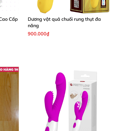
 Cao Cấp
Dương vật quả chuối rung thụt đa
năng
900.000₫
 chị em phụ nữ
. Với nhiều sản phẩm dương vật
g
để nó
có thể đáp ứng giống
và chân thật
ợng hoàng chỉ cần nhìn
và chạm tay vào nó