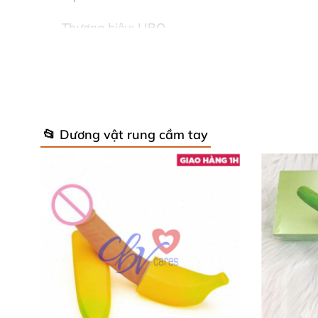
Thương hiệu: LIBO
Xuất xứ: Hồng Kong
📂 Dương vật rung cầm tay