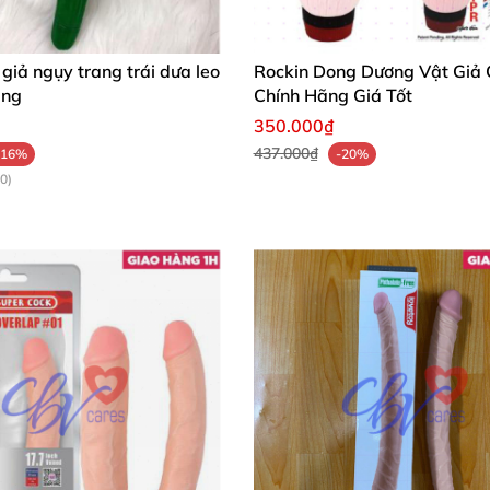
giả ngụy trang trái dưa leo
Rockin Dong Dương Vật Giả
ăng
Chính Hãng Giá Tốt
350.000₫
437.000₫
-16%
-20%
0)
Phân phối Dương vật đa năng cao cấp- Libo pin sạc chân sạc USB
n tinh thần không thể thiếu
của
các cặp đôi
đặc biệt là
iếu
để chị em
có thể sở hữu ngay cho mình một cây
,
nhưn
ũng làm
được
. Với dương vật đa năng cao cấp- Libo phư