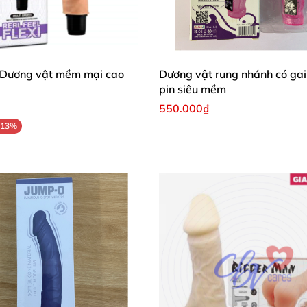
ở hữu ngay cho mình một người tình nóng bỏng
và hoàn 
ợc nhu cầu sinh lý một cách thích thú nhất ngay cả khi 
a năng cao cấp- Libo phượng hoàng
cũng luôn là lựa chọn
 Dương vật mềm mại cao
Dương vật rung nhánh có ga
pin siêu mềm
550.000₫
Phân phối Dương vật đa năng cao cấp- Libo pin sạc chân sạc USB
-13%
 bằng cồn y tế
và nước muối pha loãng trước khi sử dụng
 tôi luôn khuyến khích bạn
dụng sản phẩm
để tăng độ trơn tru ẩm ướt
nhằm tăng khoá
phía ngoài âm đạo
, sau khi đạt khoái cảm bạn
có thể tăn