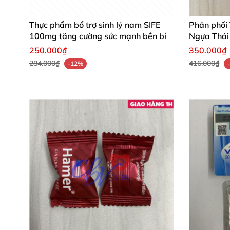
Thực phẩm bổ trợ sinh lý nam SIFE
Phân phối
100mg tăng cường sức mạnh bền bỉ
Ngựa Thái
250.000₫
350.000₫
284.000₫
416.000₫
-12%