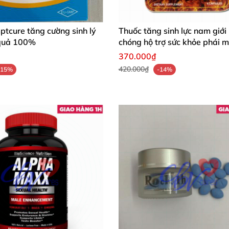
Thuốc tăng sinh lực nam giới nhanh chóng hộ trợ sức khỏe phái mạn
tcure tăng cường sinh lý
Thuốc tăng sinh lực nam giới
quả 100%
chóng hộ trợ sức khỏe phái 
370.000₫
420.000₫
-15%
-14%
ệt dương
, tiểu buốt
, gân cơ co rút
, liệt nửa người
, lưng gối 
ng
, tăng cường tác dụng lưu thông máu trong cơ thể
 chế bệnh tật
của tuổi già
và nâng cao năng lực chống u
ục
, kích thích nhẹ
, tăng cường thể trạng
, tráng dương tăng