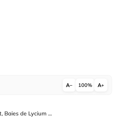
−
100%
+
t
, Baies de Lycium ...