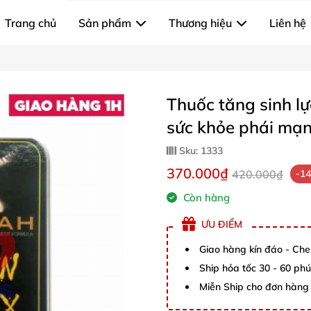
Trang chủ
Sản phẩm
Thương hiệu
Liên hệ
Thuốc tăng sinh l
sức khỏe phái mạ
Sku:
1333
370.000₫
420.000₫
-1
Còn hàng
ƯU ĐIỂM
Giao hàng kín đáo - Che
Ship hỏa tốc 30 - 60 ph
Miễn Ship cho đơn hàng