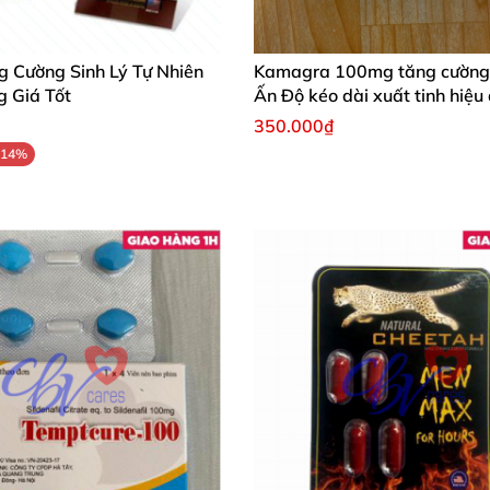
g Cường Sinh Lý Tự Nhiên
Kamagra 100mg tăng cường 
g Giá Tốt
Ấn Độ kéo dài xuất tinh hiệu
350.000₫
-14%