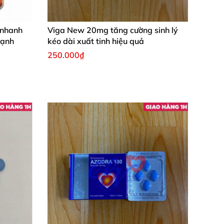
h
 nhanh
Viga New 20mg tăng cường sinh lý
mạnh
kéo dài xuất tinh hiệu quả
250.000₫
không có sức
, phong thấp đau nhức
, tay chân
ng thư
của cơ thể
 sinh lưc