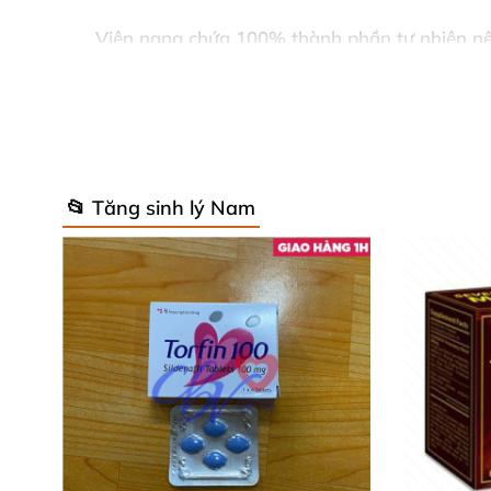
Viên nang chứa 100% thành phần tự nhiên n
cường kích thước
của dương vật
của bạn một 
máu
và đồng thời tăng kích thước
của dương 
cảm giác
của chính mình
cũng như khẳng địn
sản xuất ra một loại hoóc môn tự nhiên
để nở
vật
, làm cho
các khoang mô dương vật mở rộn
📂 Tăng sinh lý Nam
dương vật trông to hơn
, khỏe hơn.