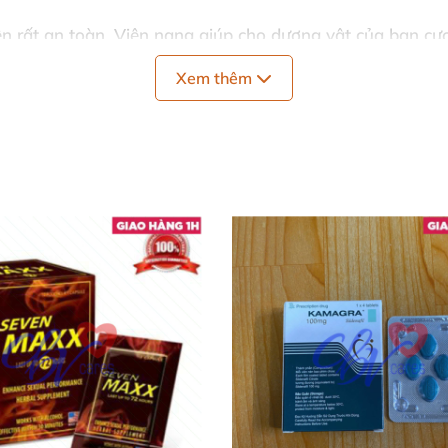
ên
rất an toàn
. Viên nang giúp cho dương vật
của bạn cư
cách an toàn
,
và "kéo dài" thời gian xuất tinh
. Các viên 
Xem thêm
vật
,
và giữ cho dương vật dài hơn
và mạnh mẽ hơn
, đem 
h
được bản lĩnh
của đàn ông
. Công thức độc đáo ở dạng 
 rộng dương vật
.
Khi dương vật cương cứng
, nhiều máu 
g tự nhiên
. Điều này không chỉ mang lại sự cương cứng