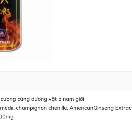
g cương cứng dương vật ở nam giới
imedii
, champignon chenille
, AmericanGinseng Extrac
500mg