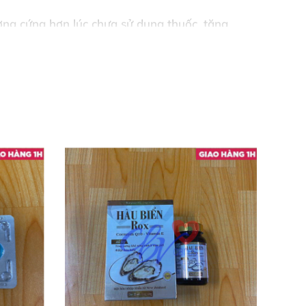
ơng cứng hơn lúc chưa sử dụng thuốc
, tăng
nang
có thể tăng cường công suất lưu thông
lại cho bạn sự tự tin
để thư giãn
và tận hưởng
viên nang
có thể làm tăng lưu thông máu,
và
hơn
sẽ
được đổ vào
các khoang mô
của dương
 lâu hơn
mà còn giúp cải thiện dương vật
, giúp