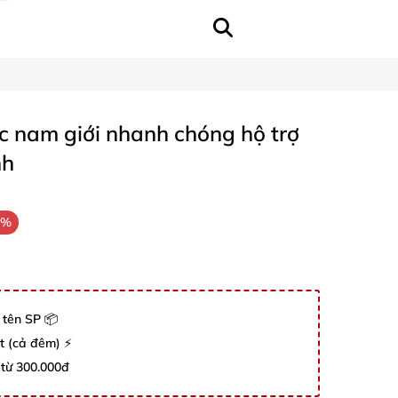
ực nam giới nhanh chóng hộ trợ
nh
4%
 tên SP 📦
út (cả đêm) ⚡
 từ 300.000đ