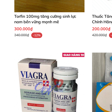
Torfin 100mg tăng cường sinh lực
Thuốc Tăn
nam bền vững mạnh mẽ
Chính Hãn
300.000₫
200.000₫
340.000₫
420.000₫
-12%