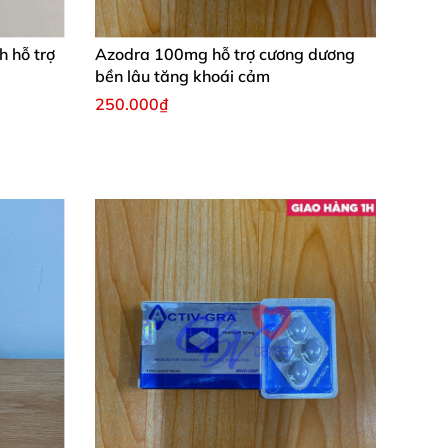
ộc gan
 hỗ trợ
Azodra 100mg hỗ trợ cương dương
bền lâu tăng khoái cảm
250.000₫
tác dụng phụ
nh lý
, Macca còn chứa
các axit amin
, arginine