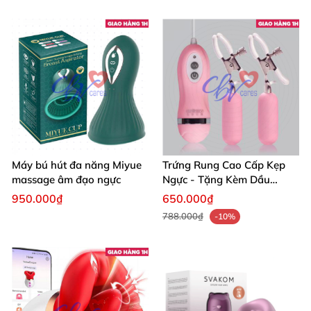
Máy bú hút đa năng Miyue
Trứng Rung Cao Cấp Kẹp
massage âm đạo ngực
Ngực - Tặng Kèm Dầu
Massage
950.000₫
650.000₫
788.000₫
-10%