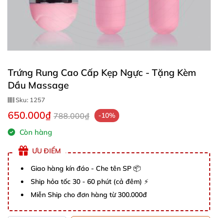
Trứng Rung Cao Cấp Kẹp Ngực - Tặng Kèm
Dầu Massage
Sku:
1257
650.000₫
788.000₫
-10%
Còn hàng
ƯU ĐIỂM
Giao hàng kín đáo - Che tên SP 📦
Ship hỏa tốc 30 - 60 phút (cả đêm) ⚡
Miễn Ship cho đơn hàng từ 300.000đ