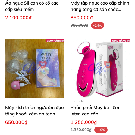
Áo ngực Silicon có cổ cao
Máy tập ngực cao cấp chính
cấp siêu mềm
hãng tăng cơ săn chắc
nhanh
2.100.000₫
850.000₫
988.000₫
-14%
LETEN
Máy kích thích ngực âm đạo
Phân phối Máy bú liếm
tăng khoái cảm an toàn
leten cao cấp
chất lượng cao
650.000₫
1.250.000₫
1.350.000₫
-19%