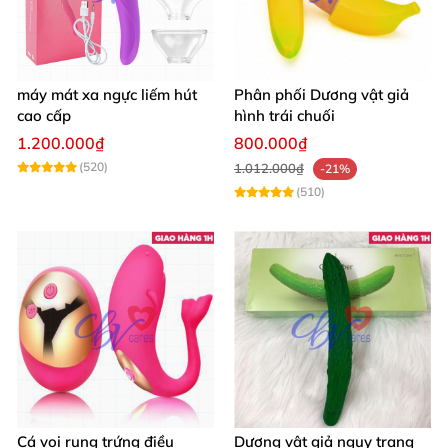
máy mát xa ngực liếm hút
Phân phối Dương vật giả
cao cấp
hình trái chuối
1.200.000₫
800.000₫
(520)
1.012.000₫
-21%
(510)
Cá voi rung trứng điều
Dương vật giả ngụy trang