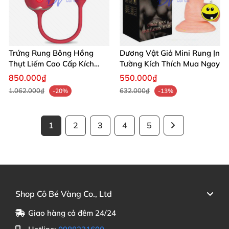
Trứng Rung Bông Hồng
Dương Vật Giả Mini Rung Ịn
Thụt Liếm Cao Cấp Kích
Tường Kích Thích Mua Ngay
Thích Mua Ngay
850.000₫
550.000₫
1.062.000₫
632.000₫
-20%
-13%
1
2
3
4
5
Shop Cô Bé Vàng Co., Ltd
Giao hàng cả đêm 24/24