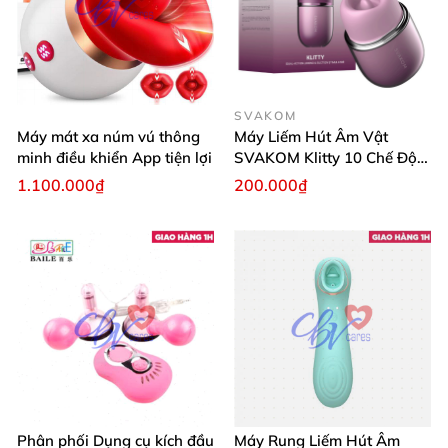
SVAKOM
Máy mát xa núm vú thông
Máy Liếm Hút Âm Vật
minh điều khiển App tiện lợi
SVAKOM Klitty 10 Chế Độ
Bú Liếm, Kết Nối App Thông
1.100.000₫
200.000₫
Minh
Phân phối Dụng cụ kích đầu
Máy Rung Liếm Hút Âm