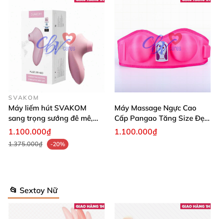
SVAKOM
Máy liếm hút SVAKOM
Máy Massage Ngực Cao
sang trọng sướng đê mê,
Cấp Pangao Tăng Size Đẹp
tiện lợi
Dáng
1.100.000₫
1.100.000₫
1.375.000₫
-20%
📂 Sextoy Nữ