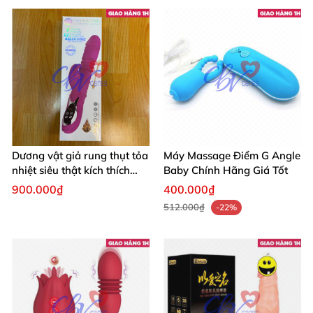
Dương vật giả rung thụt tỏa
Máy Massage Điểm G Angle
nhiệt siêu thật kích thích
Baby Chính Hãng Giá Tốt
đỉnh cao
900.000₫
400.000₫
512.000₫
-22%