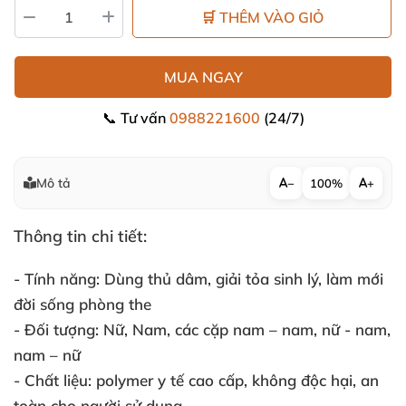
🛒 THÊM VÀO GIỎ
MUA NGAY
📞 Tư vấn
0988221600
(24/7)
Mô tả
−
100%
+
Thông tin chi tiết:
- Tính năng:
Dùng thủ dâm
, giải tỏa sinh lý
, làm mới
đời sống phòng the
- Đối tượng:
Nữ
, Nam
,
các cặp nam – nam
, nữ - nam
,
nam – nữ
- Chất liệu:
polymer y tế cao cấp
, không độc hại
, an
toàn cho người sử dụng.