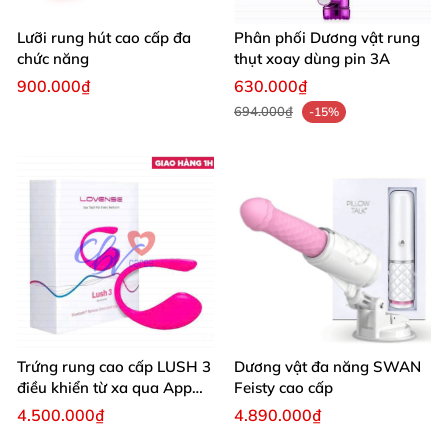
Lưỡi rung hút cao cấp đa
Phân phối Dương vật rung
chức năng
thụt xoay dùng pin 3A
900.000₫
630.000₫
694.000₫
-15%
Trứng rung cao cấp LUSH 3
Dương vật đa năng SWAN
điều khiển từ xa qua App
Feisty cao cấp
điện thoại
4.500.000₫
4.890.000₫