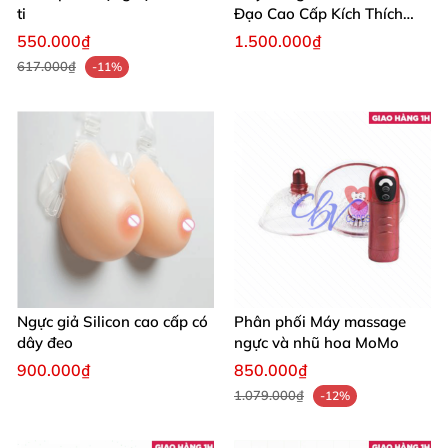
ti
Đạo Cao Cấp Kích Thích
Mạnh Mẽ
550.000₫
1.500.000₫
617.000₫
-11%
Ngực giả Silicon cao cấp có
Phân phối Máy massage
dây đeo
ngực và nhũ hoa MoMo
900.000₫
850.000₫
1.079.000₫
-12%