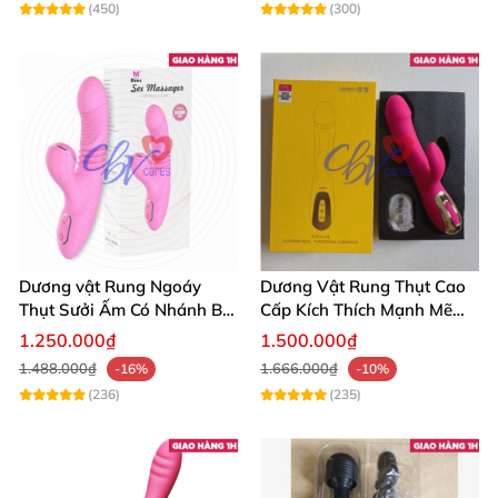
(450)
(300)
Dương vật Rung Ngoáy
Dương Vật Rung Thụt Cao
Thụt Sưởi Ấm Có Nhánh Bú
Cấp Kích Thích Mạnh Mẽ
Mút
Hàng Chính Hãng
1.250.000₫
1.500.000₫
1.488.000₫
1.666.000₫
-16%
-10%
(236)
(235)