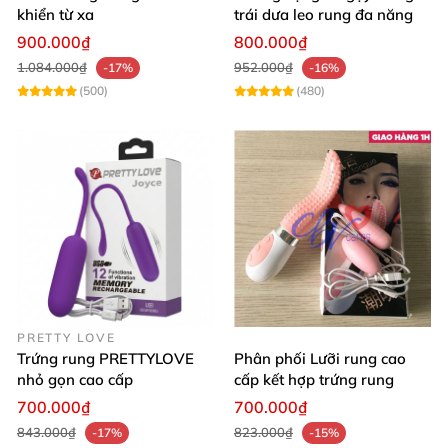
khiển từ xa
trái dưa leo rung đa năng
900.000₫
800.000₫
1.084.000₫
952.000₫
-17%
-16%
(500)
(480)
PRETTY LOVE
Trứng rung PRETTYLOVE
Phân phối Lưỡi rung cao
nhỏ gọn cao cấp
cấp kết hợp trứng rung
700.000₫
700.000₫
843.000₫
823.000₫
-17%
-15%