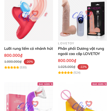
LOVETOY
Lưỡi rung liếm có nhánh hút
Phân phối Dương vật rung
ngoái cao cấp LOVETOY
800.000₫
800.000₫
1.000.000₫
-20%
1.025.000₫
-22%
(530)
(524)