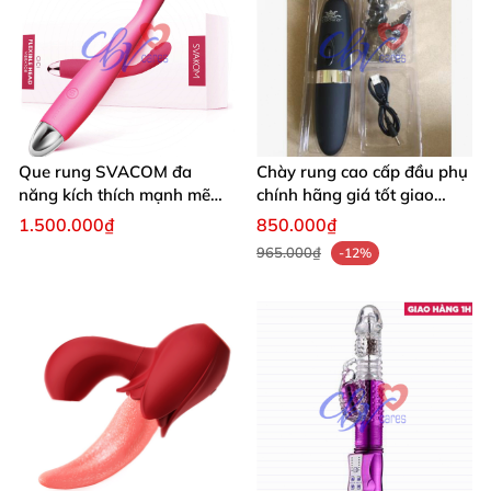
Que rung SVACOM đa
Chày rung cao cấp đầu phụ
năng kích thích mạnh mẽ
chính hãng giá tốt giao
trải nghiệm mới
nhanh
1.500.000₫
850.000₫
965.000₫
-12%