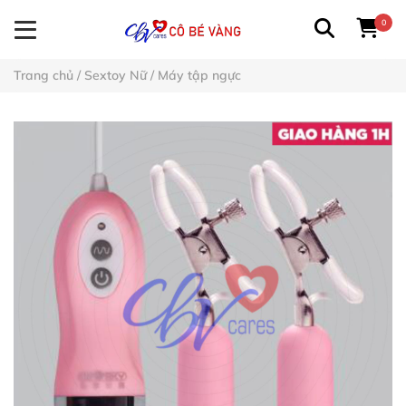
0
Trang chủ
/
Sextoy Nữ
/
Máy tập ngực