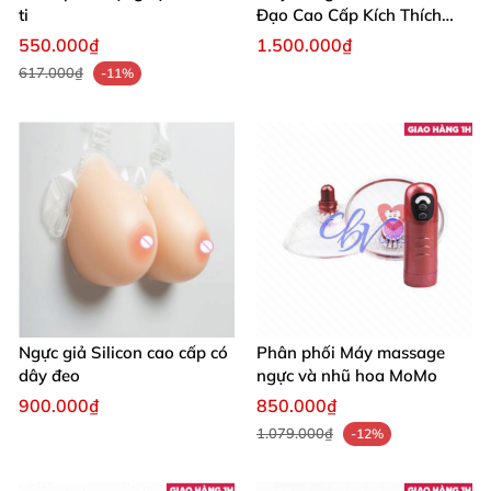
ti
Đạo Cao Cấp Kích Thích
Mạnh Mẽ
550.000₫
1.500.000₫
617.000₫
-11%
Ngực giả Silicon cao cấp có
Phân phối Máy massage
dây đeo
ngực và nhũ hoa MoMo
900.000₫
850.000₫
1.079.000₫
-12%