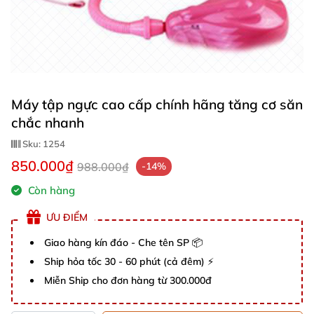
Máy tập ngực cao cấp chính hãng tăng cơ săn
chắc nhanh
Sku:
1254
850.000₫
988.000₫
-14%
Còn hàng
ƯU ĐIỂM
Giao hàng kín đáo - Che tên SP 📦
Ship hỏa tốc 30 - 60 phút (cả đêm) ⚡
Miễn Ship cho đơn hàng từ 300.000đ