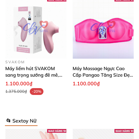
SVAKOM
Máy liếm hút SVAKOM
Máy Massage Ngực Cao
sang trọng sướng đê mê,
Cấp Pangao Tăng Size Đẹp
tiện lợi
Dáng
1.100.000₫
1.100.000₫
1.375.000₫
-20%
📂 Sextoy Nữ