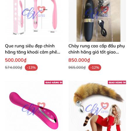
Que rung siêu đẹp chính
Chày rung cao cấp đầu phụ
hãng tăng khoái cảm phê
chính hãng giá tốt giao
sâu
nhanh
500.000₫
850.000₫
574.000₫
965.000₫
-13%
-12%