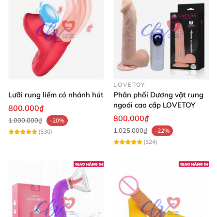
LOVETOY
Lưỡi rung liếm có nhánh hút
Phân phối Dương vật rung
ngoái cao cấp LOVETOY
800.000₫
800.000₫
1.000.000₫
-20%
1.025.000₫
-22%
(530)
(524)