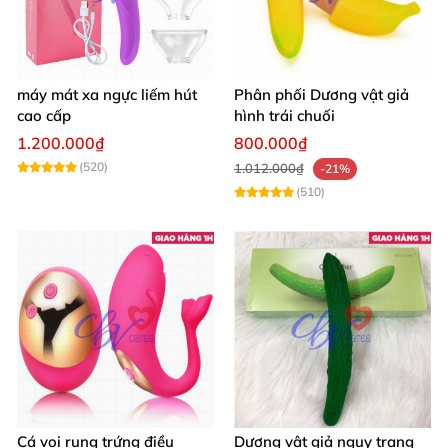
máy mát xa ngực liếm hút
Phân phối Dương vật giả
cao cấp
hình trái chuối
1.200.000₫
800.000₫
(520)
1.012.000₫
-21%
(510)
Cá voi rung trứng điều
Dương vật giả ngụy trang