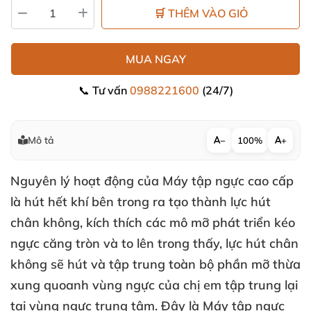
🛒 THÊM VÀO GIỎ
MUA NGAY
📞 Tư vấn
0988221600
(24/7)
Mô tả
−
100%
+
Nguyên lý hoạt động
của
Máy tập ngực cao cấp
là hút hết khí bên trong ra tạo thành lực hút
chân không
, kích thích
các mô mỡ phát triển kéo
ngực căng tròn
và to lên trong thấy
, lực hút chân
không
sẽ hút
và tập trung toàn bộ phần mỡ thừa
xung quoanh vùng ngực
của chị em tập trung lại
tại vùng ngực trung tâm
. Đây là
Máy tập ngực