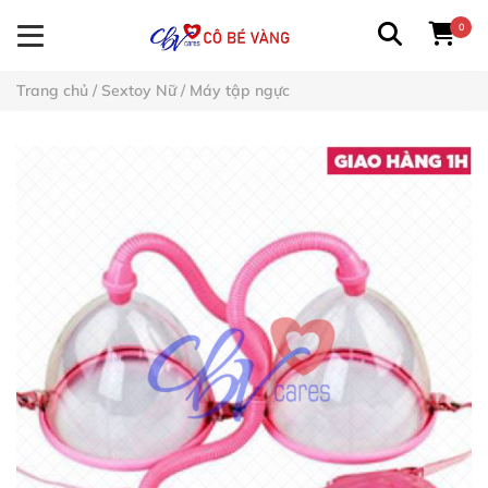
0
Trang chủ
/
Sextoy Nữ
/
Máy tập ngực