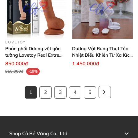
LOVETOY
Phân phối Dương vật gắn
Dương Vật Rung Thụt Tỏa
tường Lovetoy Real Extreme
Nhiệt Điều Khiển Từ Xa Kích
7.0 inch
Thích
850.000₫
1.450.000₫
950.000₫
-19%
1
2
3
4
5
Shop Cô Bé Vàng Co., Ltd