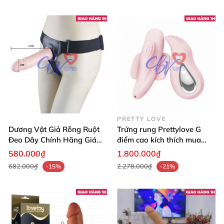
PRETTY LOVE
Dương Vật Giả Rỗng Ruột
Trứng rung Prettylove G
Đeo Dây Chính Hãng Giá
điểm cao kích thích mua
Tốt
ngay
580.000₫
1.800.000₫
682.000₫
2.278.000₫
-15%
-21%