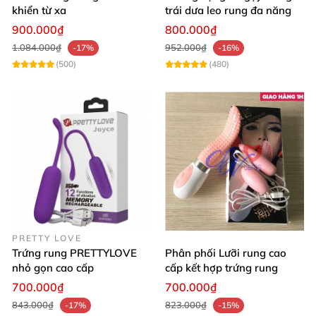
khiển từ xa
trái dưa leo rung đa năng
900.000₫
800.000₫
1.084.000₫
952.000₫
-17%
-16%
(500)
(480)
PRETTY LOVE
Trứng rung PRETTYLOVE
Phân phối Lưỡi rung cao
nhỏ gọn cao cấp
cấp kết hợp trứng rung
700.000₫
700.000₫
843.000₫
823.000₫
-17%
-15%