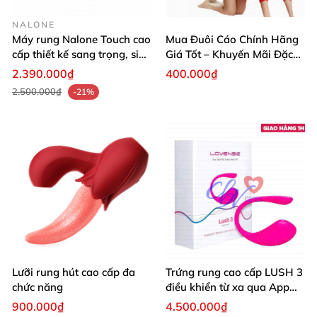
NALONE
Máy rung Nalone Touch cao
Mua Đuôi Cáo Chính Hãng
cấp thiết kế sang trọng, siêu
Giá Tốt – Khuyến Mãi Đặc
mượt
Biệt Hôm Nay
2.390.000₫
400.000₫
2.500.000₫
-21%
Lưỡi rung hút cao cấp đa
Trứng rung cao cấp LUSH 3
chức năng
điều khiển từ xa qua App
điện thoại
900.000₫
4.500.000₫