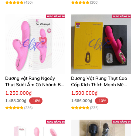
(450)
(300)
Dương vật Rung Ngoáy
Dương Vật Rung Thụt Cao
Thụt Sưởi Ấm Có Nhánh Bú
Cấp Kích Thích Mạnh Mẽ
Mút
Hàng Chính Hãng
1.250.000₫
1.500.000₫
1.488.000₫
1.666.000₫
-16%
-10%
(236)
(235)