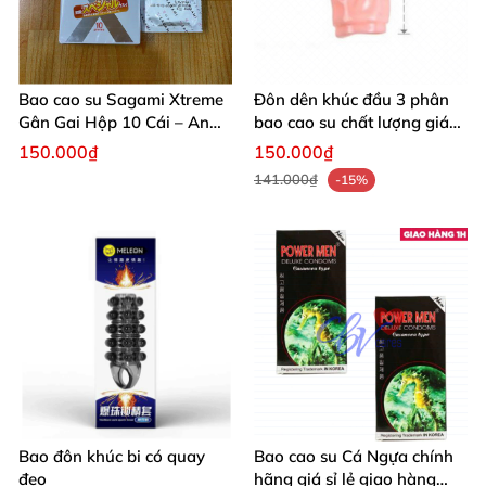
Bao cao su Sagami Xtreme
Đôn dên khúc đầu 3 phân
Gân Gai Hộp 10 Cái – An
bao cao su chất lượng giá
Toàn Kích Thích
tốt nhanh
150.000₫
150.000₫
141.000₫
-15%
Bao đôn khúc bi có quay
Bao cao su Cá Ngựa chính
đeo
hãng giá sỉ lẻ giao hàng