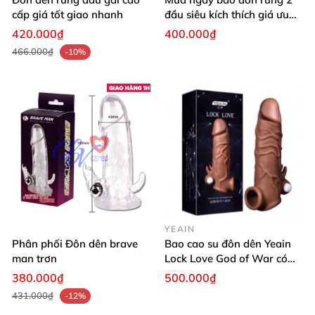
cấp giá tốt giao nhanh
đầu siêu kích thích giá ưu
đãi
420.000₫
400.000₫
466.000₫
-10%
YEAIN
Phân phối Đôn dên brave
Bao cao su đôn dên Yeain
man trơn
Lock Love God of War có
rung
380.000₫
500.000₫
431.000₫
-12%