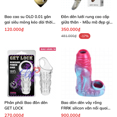
Bao cao su OLO 0.01 gân
Đôn dên lưới rung cao cấp
gai siêu mỏng kéo dài thời
giữa thân - Mẫu mã đẹp giá
gian quan hệ
tốt
120.000₫
350.000₫
481.000₫
-17%
Phân phối Bao đôn dên
Bao dôn dên vảy rồng
GET LOCK
FRRK silicon vân nổi quai
đeo bìu
270.000₫
900.000₫