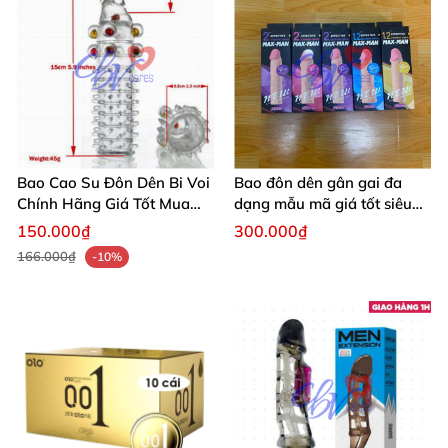
Bao Cao Su Đôn Dên Bi Voi
Bao đôn dên gân gai đa
Chính Hãng Giá Tốt Mua
dạng mẫu mã giá tốt siêu
Ngay
bền
150.000₫
300.000₫
166.000₫
-10%