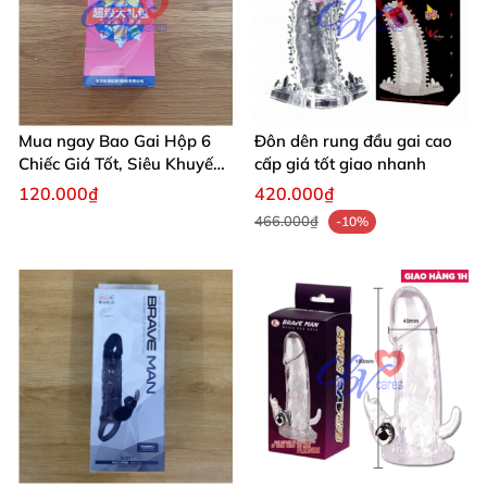
Mua ngay Bao Gai Hộp 6
Đôn dên rung đầu gai cao
Chiếc Giá Tốt, Siêu Khuyến
cấp giá tốt giao nhanh
Mãi
120.000₫
420.000₫
466.000₫
-10%