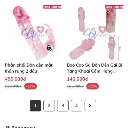
Phân phối Đôn dên mắt
Bao Cao Su Đôn Dên Gai Bi
thần rung 2 đầu
Tăng Khoái Cảm Hưng
Phấn
490.000₫
140.000₫
530.000₫
155.000₫
-17%
-10%
1
2
3
4
📂 Bao cao su