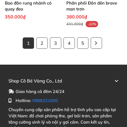
Bao đôn rung nhánh có
Phân phối Đôn dên brave
quay đeo
man trơn
350.000₫
380.000₫
431.000₫
-12%
1
2
3
4
5
Shop Cô Bé Vàng Co., Ltd
Giao hàng cả đêm 24/24
Hotline:
0988221600
Chuyên cung cấp sản phẩm hỗ trợ tình yêu cao cấp tại
Việt Nam: đồ chơi phòng the, gel bôi trơn, sản phẩm
tăng cường sinh lý và nội y gợi cảm. Cam kết uy tín,