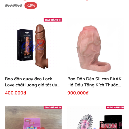
300.000₫
-19%
Bao đôn quay đeo Lock
Bao Đôn Dên Silicon FAAK
Love chất lượng giá tốt ưu
Hở Đầu Tăng Kích Thước
đãi hấp dẫn
Cho Nam
400.000₫
900.000₫