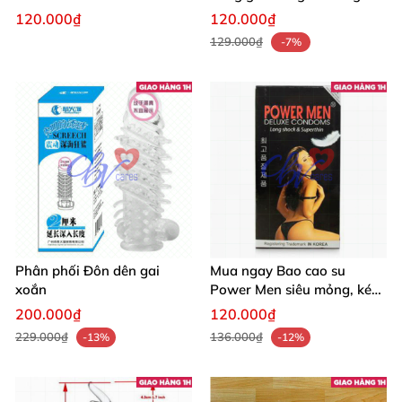
toàn quốc
120.000₫
120.000₫
129.000₫
-7%
Phân phối Đôn dên gai
Mua ngay Bao cao su
xoắn
Power Men siêu mỏng, kéo
dài thời gian
200.000₫
120.000₫
229.000₫
136.000₫
-13%
-12%