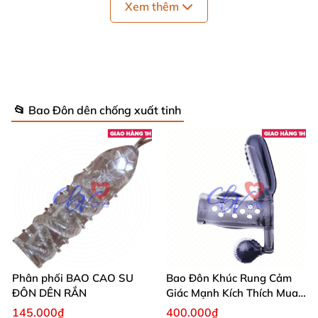
Xem thêm
Đường kính: 3.5cm
Cân nặng: 55g(lớn)
, 48g(nhỏ)
Xuất xứ
và nhập khẩu: Hồng Kong
📂 Bao Đôn dên chống xuất tinh
Phân phối BAO CAO SU
Bao Đôn Khúc Rung Cảm
ĐÔN DÊN RẮN
Giác Mạnh Kích Thích Mua
Ngay
145.000₫
400.000₫