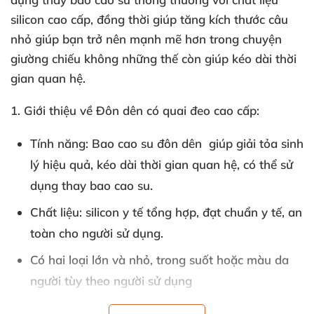
silicon cao cấp
, đồng thời giúp tăng kích thước câu
nhỏ giúp bạn trở nên mạnh mẽ hơn trong chuyện
giường chiếu không
những thế còn giúp kéo dài thời
gian quan hệ.
1
. Giới thiệu về
Đôn dên có quai đeo
cao cấp
:
Tính năng: Bao cao su đôn dên giúp giải tỏa sinh
lý hiệu quả
, kéo dài thời gian quan hệ
,
có thể sử
dụng thay bao cao su.
Chất liệu: silicon y tế tổng hợp
, đạt chuẩn y tế
, an
toàn cho người sử dụng.
Có hai loại lớn
và nhỏ
, trong suốt
hoặc màu da
người tùy theo người sử dụng
Chiều dài sử dụng: 13.5cm(lớn)
, 11,5cm(nhỏ)