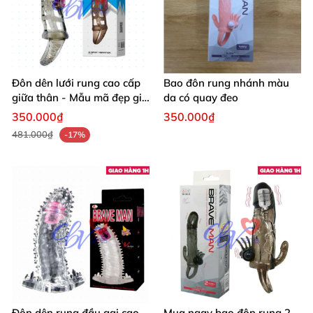
Đôn dên lưới rung cao cấp
Bao đôn rung nhánh màu
giữa thân - Mẫu mã đẹp giá
da có quay đeo
tốt
350.000₫
350.000₫
481.000₫
-17%
Đôn dên rung đầu gai cao
Mua ngay bao đôn rung 2