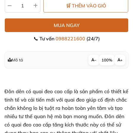
🛒 THÊM VÀO GIỎ
MUA NGAY
📞 Tư vấn
0988221600
(24/7)
Mô tả
−
100%
+
Đôn dên có quai đeo
cao cấp
là sản phẩm có thiết kế
tinh tế
và cải tiến mới
với quai đeo giúp cố định chắc
chắn không lo bị tuột ra hoàn toàn yên tâm
và tạo
nhiều tư thế quan hệ
mà bạn
mong muốn.
Đôn dên
có quai đeo
cao cấp
tăng kích thước này
có thể sử
dụng thay bao cao su thông thường
với chất liệu