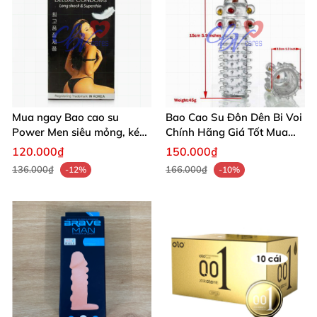
Mua ngay Bao cao su
Bao Cao Su Đôn Dên Bi Voi
Power Men siêu mỏng, kéo
Chính Hãng Giá Tốt Mua
dài thời gian
Ngay
120.000₫
150.000₫
136.000₫
166.000₫
-12%
-10%