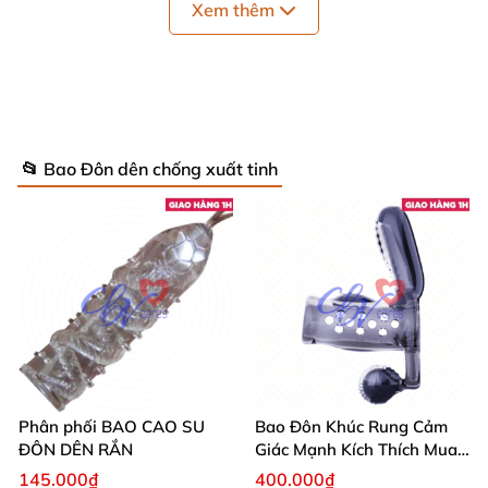
Xem thêm
📂 Bao Đôn dên chống xuất tinh
Đôn dên đầu Rồng cao cấp bán chạy giá tốt
ưu đãi lớn
1
. Giới thiệu
Đôn dên cao cấp đầu Rồng
:
Hãng: Baile.
Phân phối BAO CAO SU
Bao Đôn Khúc Rung Cảm
Sản xuất tại: HongKong.
ĐÔN DÊN RẮN
Giác Mạnh Kích Thích Mua
Ngay
145.000₫
400.000₫
Chiều dài : 13,5cm.