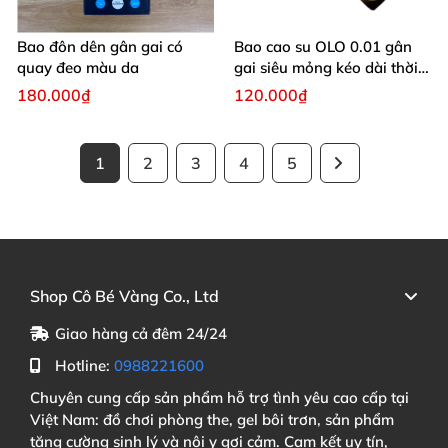
Bao đôn dên gân gai có
Bao cao su OLO 0.01 gân
quay đeo màu da
gai siêu mỏng kéo dài thời
gian quan hệ
180.000₫
120.000₫
1
2
3
4
5
Shop Cô Bé Vàng Co., Ltd
Giao hàng cả đêm 24/24
Hotline:
0988221600
Chuyên cung cấp sản phẩm hỗ trợ tình yêu cao cấp tại
Việt Nam: đồ chơi phòng the, gel bôi trơn, sản phẩm
tăng cường sinh lý và nội y gợi cảm. Cam kết uy tín,