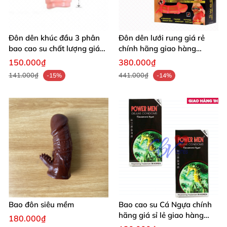
Đôn dên khúc đầu 3 phân
Đôn dên lưới rung giá rẻ
bao cao su chất lượng giá
chính hãng giao hàng
tốt nhanh
nhanh toàn quốc
150.000₫
380.000₫
141.000₫
441.000₫
-15%
-14%
Bao đôn siêu mềm
Bao cao su Cá Ngựa chính
hãng giá sỉ lẻ giao hàng
180.000₫
toàn quốc