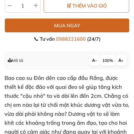
🛒 THÊM VÀO GIỎ
MUA NGAY
📞 Tư vấn
0988221600
(24/7)
Mô tả
−
100%
+
Bao cao su
Đôn dên cao cấp đầu Rồng
,
được
thiết kế độc đáo
với quai đeo
sẽ giúp tăng kích
thước "cậu nhỏ" to
và dài
lên đến 2cm
. Chẳng có
chị em nào lại từ chối một khúc dương vật vừa to
,
vừa dài phải không nào
? Dương vật to
sẽ làm
khít
các khoảng trống trong âm đạo
, tạo cho hai
người có cảm giác như đang quay lại
với khoảnh