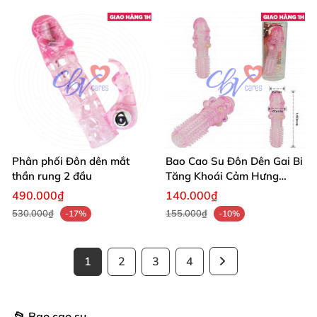
Phân phối Đôn dên mắt
Bao Cao Su Đôn Dên Gai Bi
thần rung 2 đầu
Tăng Khoái Cảm Hưng
Phấn
490.000₫
140.000₫
530.000₫
155.000₫
-17%
-10%
1
2
3
4
📂 Bao cao su