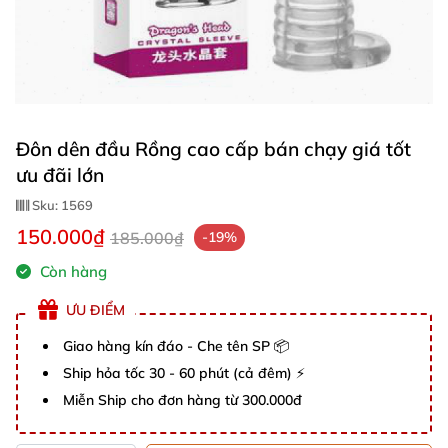
Đôn dên đầu Rồng cao cấp bán chạy giá tốt
ưu đãi lớn
Sku:
1569
150.000₫
185.000₫
-19%
Còn hàng
ƯU ĐIỂM
Giao hàng kín đáo - Che tên SP 📦
Ship hỏa tốc 30 - 60 phút (cả đêm) ⚡
Miễn Ship cho đơn hàng từ 300.000đ