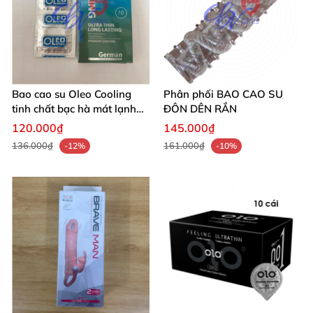
Bao cao su Oleo Cooling
Phân phối BAO CAO SU
tinh chất bạc hà mát lạnh
ĐÔN DÊN RẮN
đặc biệt
120.000₫
145.000₫
136.000₫
161.000₫
-12%
-10%