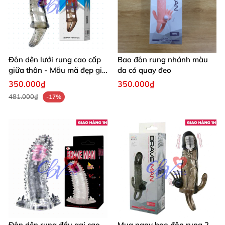
Đôn dên lưới rung cao cấp
Bao đôn rung nhánh màu
giữa thân - Mẫu mã đẹp giá
da có quay đeo
tốt
350.000₫
350.000₫
481.000₫
-17%
Đôn dên rung đầu gai cao
Mua ngay bao đôn rung 2