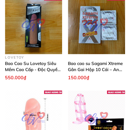
LOVETOY
Bao Cao Su Lovetoy Siêu
Bao cao su Sagami Xtreme
Mềm Cao Cấp - Độc Quyền
Gân Gai Hộp 10 Cái – An
Chính Hãng
Toàn Kích Thích
550.000₫
150.000₫