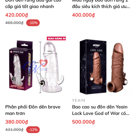
cấp giá tốt giao nhanh
đầu siêu kích thích giá ưu
đãi
420.000₫
400.000₫
466.000₫
-10%
YEAIN
Phân phối Đôn dên brave
Bao cao su đôn dên Yeain
man trơn
Lock Love God of War có
rung
380.000₫
500.000₫
431.000₫
-12%