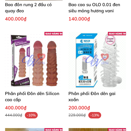
Bao đôn rung 2 đầu có
Bao cao su OLO 0.01 đen
quay đeo
siêu mỏng hương vani
400.000₫
140.000₫
Phân phối Đôn dên Silicon
Phân phối Đôn dên gai
cao cấp
xoắn
400.000₫
200.000₫
444.000₫
229.000₫
-10%
-13%