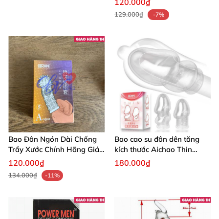
120.000₫
129.000₫
-7%
Bao Đôn Ngón Dài Chống
Bao cao su đôn dên tăng
Trầy Xước Chính Hãng Giá
kích thước Aichao Thin
Tốt
Hồng - Che quy đầu
120.000₫
180.000₫
134.000₫
-11%