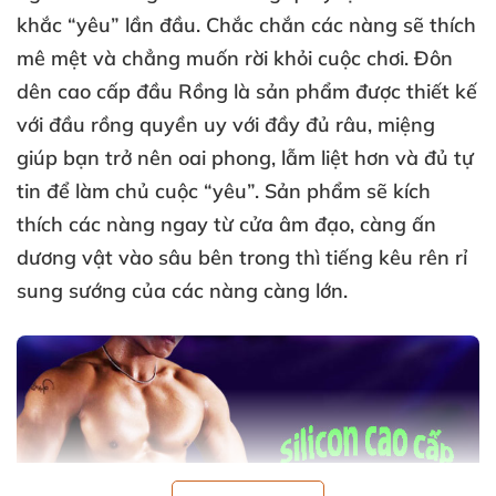
khắc “yêu” lần đầu
.
Chắc chắn
các nàng
sẽ thích
mê mệt
và chẳng muốn rời khỏi cuộc chơi.
Đôn
dên cao cấp đầu Rồng
là sản phẩm
được thiết kế
với đầu rồng quyền uy
với đầy đủ râu
, miệng
giúp bạn trở nên oai phong
, lẫm liệt hơn
và đủ tự
tin
để làm chủ cuộc “yêu”
. Sản phẩm
sẽ kích
thích
các nàng ngay từ cửa âm đạo
, càng ấn
dương vật vào sâu bên trong
thì tiếng kêu rên rỉ
sung sướng
của
các nàng càng lớn.