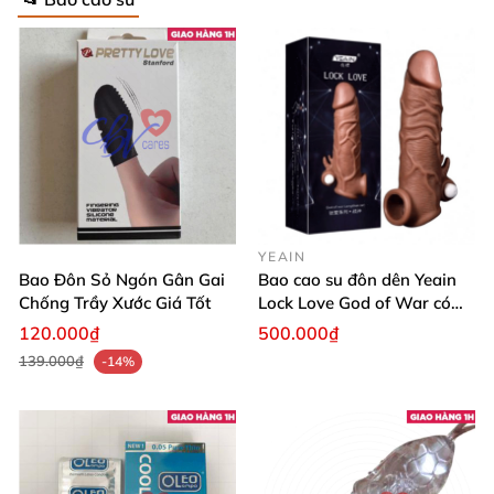
YEAIN
Bao Đôn Sỏ Ngón Gân Gai
Bao cao su đôn dên Yeain
Chống Trầy Xước Giá Tốt
Lock Love God of War có
rung
120.000₫
500.000₫
139.000₫
-14%